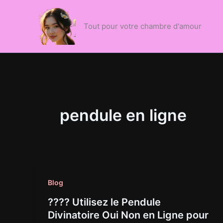
Aller
au
Tout pour votre chambre d'amour
contenu
pendule en ligne
Blog
???? Utilisez le Pendule
Divinatoire Oui Non en Ligne pour