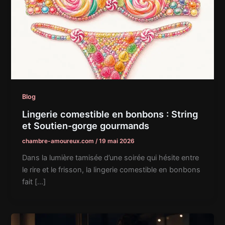
Blog
Lingerie comestible en bonbons : String
et Soutien-gorge gourmands
chambre-amoureux.com
/
19 mai 2026
Dans la lumière tamisée d’une soirée qui hésite entre
le rire et le frisson, la lingerie comestible en bonbons
fait […]